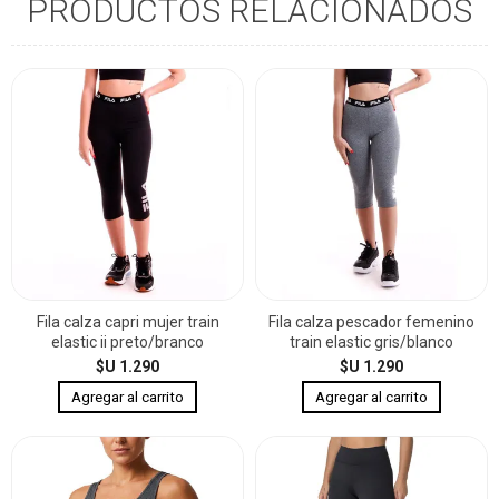
PRODUCTOS RELACIONADOS
Fila calza capri mujer train
Fila calza pescador femenino
elastic ii preto/branco
train elastic gris/blanco
$U 1.290
$U 1.290