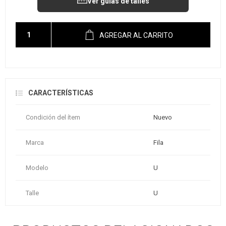
Ver guías de talles
AGREGAR AL CARRITO
CARACTERÍSTICAS
Condición del ítem
Nuevo
Marca
Fila
Modelo
U
Talle
U