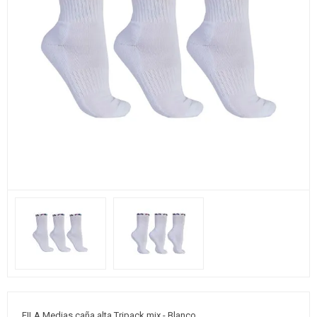
FILA Medias caña alta Tripack mix - Blanco