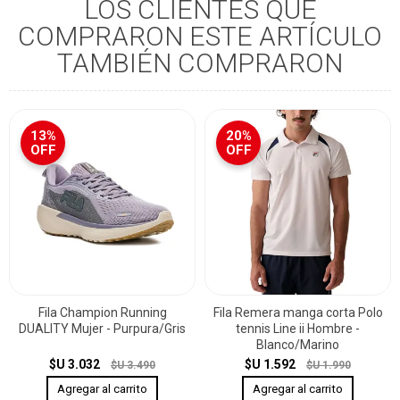
LOS CLIENTES QUE
COMPRARON ESTE ARTÍCULO
TAMBIÉN COMPRARON
13%
20%
OFF
OFF
Fila Champion Running
Fila Remera manga corta Polo
DUALITY Mujer - Purpura/Gris
tennis Line ii Hombre -
Blanco/Marino
$U 3.032
$U 1.592
$U 3.490
$U 1.990