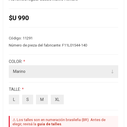
$U 990
Código:
11291
Número de pieza del fabricante:
F11L01544-140
COLOR:
*
TALLE:
*
L
S
M
XL
⚠ Los talles son en numeración brasileña (BR). Antes de
elegir, revisá la
guía de talles
.