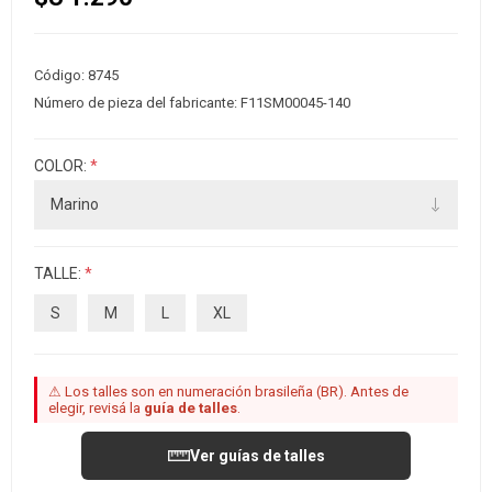
Código:
8745
Número de pieza del fabricante:
F11SM00045-140
COLOR:
*
TALLE:
*
S
M
L
XL
⚠ Los talles son en numeración brasileña (BR). Antes de
elegir, revisá la
guía de talles
.
Ver guías de talles