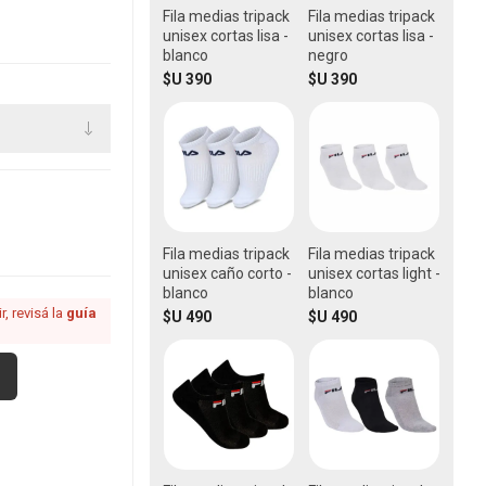
Fila medias tripack
Fila medias tripack
unisex cortas lisa -
unisex cortas lisa -
blanco
negro
$U 390
$U 390
Fila medias tripack
Fila medias tripack
unisex caño corto -
unisex cortas light -
blanco
blanco
, revisá la
guía
$U 490
$U 490