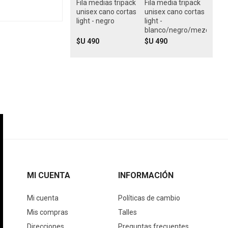
Fila medias tripack
Fila media tripack
unisex cano cortas
unisex cano cortas
light - negro
light -
blanco/negro/mezcla
$U 490
$U 490
MI CUENTA
INFORMACIÓN
Mi cuenta
Políticas de cambio
Mis compras
Talles
Direcciones
Preguntas frecuentes