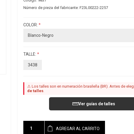
Código:
9837
Número de pieza del fabricante:
F23L00222-2257
COLOR:
*
TALLE:
*
3438
⚠ Los talles son en numeración brasileña (BR). Antes de elegir
de talles
.
Ver guías de talles
AGREGAR AL CARRITO