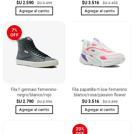
$U 2.590
$U 3.516
$U 3.490
$U 3.490
7%
OFF
Fila f-gennaio femenino-
Fila zapatilla rt-low femenino
negro/blanco/rojo
blanco/rosa/passion flower
$U 2.790
$U 3.516
$U 2.990
$U 3.490
20%
OFF