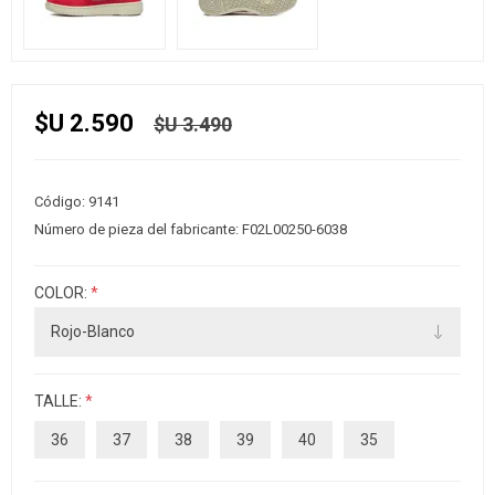
$U 2.590
$U 3.490
Código:
9141
Número de pieza del fabricante:
F02L00250-6038
COLOR:
*
TALLE:
*
36
37
38
39
40
35