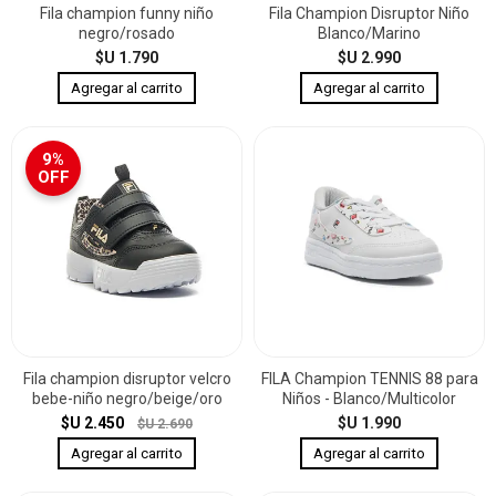
Fila champion funny niño
Fila Champion Disruptor Niño
negro/rosado
Blanco/Marino
$U 1.790
$U 2.990
9%
OFF
Fila champion disruptor velcro
FILA Champion TENNIS 88 para
bebe-niño negro/beige/oro
Niños - Blanco/Multicolor
$U 2.450
$U 1.990
$U 2.690