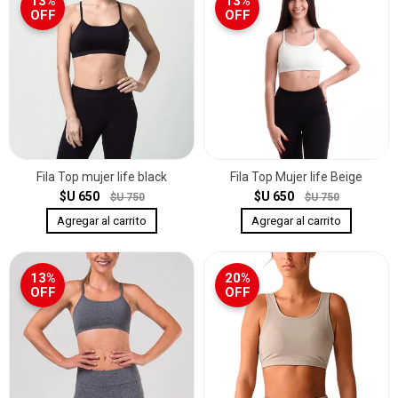
13%
13%
OFF
OFF
Fila Top mujer life black
Fila Top Mujer life Beige
$U 650
$U 650
$U 750
$U 750
13%
20%
OFF
OFF