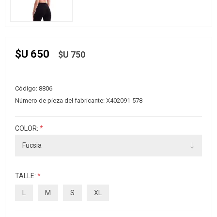
$U 650
$U 750
Código:
8806
Número de pieza del fabricante:
X402091-578
COLOR:
*
TALLE:
*
L
M
S
XL