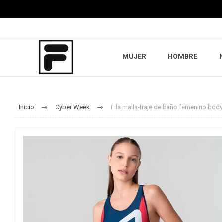
MUJER
HOMBRE
Inicio
Cyber Week
Fila malla-traje de baño femenino body