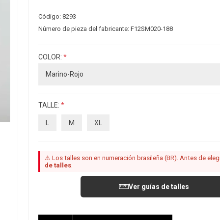
Código:
8293
Número de pieza del fabricante:
F12SM020-188
COLOR:
*
TALLE:
*
L
M
XL
⚠ Los talles son en numeración brasileña (BR). Antes de elegir
de talles
.
Ver guías de talles