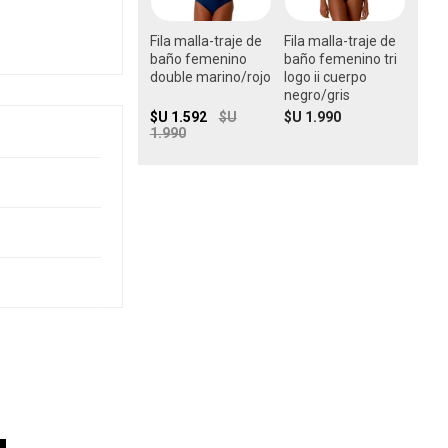
Fila malla-traje de
Fila malla-traje de
baño femenino
baño femenino tri
double marino/rojo
logo ii cuerpo
negro/gris
$U 1.592
$U
$U 1.990
1.990