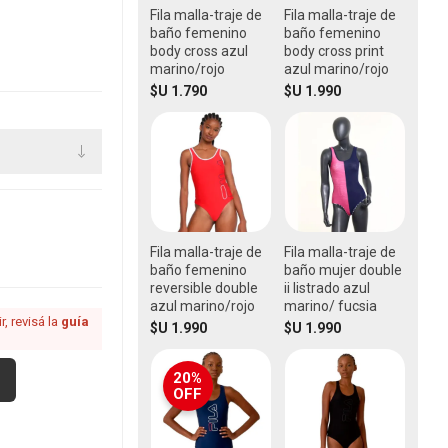
Fila malla-traje de
Fila malla-traje de
baño femenino
baño femenino
body cross azul
body cross print
marino/rojo
azul marino/rojo
$U 1.790
$U 1.990
Fila malla-traje de
Fila malla-traje de
baño femenino
baño mujer double
reversible double
ii listrado azul
azul marino/rojo
marino/ fucsia
, revisá la
guía
$U 1.990
$U 1.990
20%
OFF