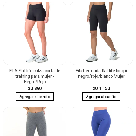
FILA Flat life calza corta de
Fila bermuda flat life long ii
training para mujer -
negro/rojo/blanco Mujer
Negro/Rojo
$U 890
$U 1.150