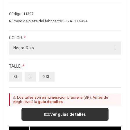
Código:
11397
Número de pieza del fabricante:
F12AT117-494
COLOR:
*
TALLE:
*
XL
L
2XL
⚠ Los talles son en numeración brasileña (BR). Antes de
elegir, revisá la
guía de talles
.
Ver guías de talles