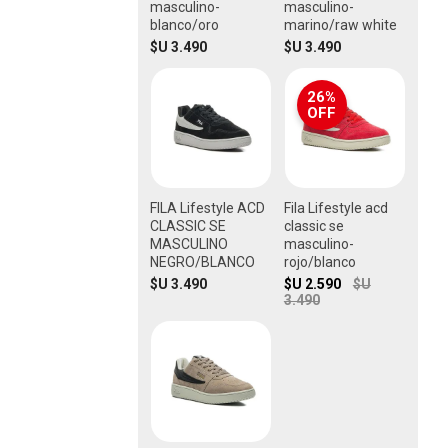
masculino-
masculino-
blanco/oro
marino/raw white
$U 3.490
$U 3.490
26%
OFF
FILA Lifestyle ACD
Fila Lifestyle acd
CLASSIC SE
classic se
MASCULINO
masculino-
NEGRO/BLANCO
rojo/blanco
$U 3.490
$U 2.590
$U
3.490