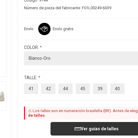
Código:
9144
Número de pieza del fabricante:
F01L00249-6039
Envío
Envío gratis
COLOR:
*
TALLE:
*
41
42
44
45
39
40
⚠ Los talles son en numeración brasileña (BR). Antes de elegir
de talles
.
Ver guías de talles