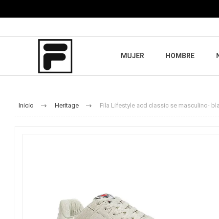
MUJER
HOMBRE
Inicio
Heritage
Fila Lifestyle acd classic se masculino- b