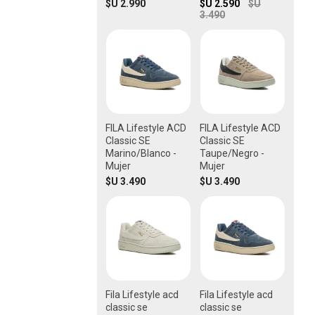
$U 2.990
$U 2.590
$U
3.490
FILA Lifestyle ACD
FILA Lifestyle ACD
Classic SE
Classic SE
Marino/Blanco -
Taupe/Negro -
Mujer
Mujer
$U 3.490
$U 3.490
Fila Lifestyle acd
Fila Lifestyle acd
classic se
classic se